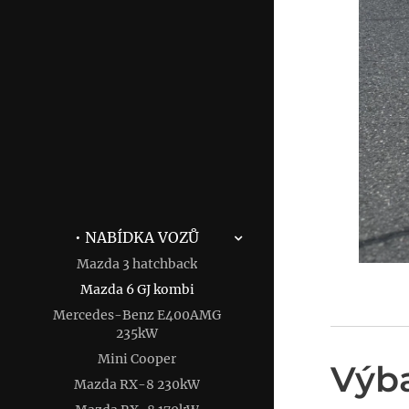
• NABÍDKA VOZŮ
Mazda 3 hatchback
Mazda 6 GJ kombi
Mercedes-Benz E400AMG
235kW
Mini Cooper
Výb
Mazda RX-8 230kW