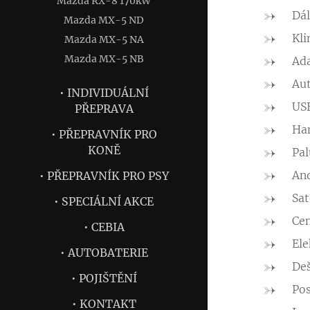
Mazda RX-8 170kW
Dál
Mazda MX-5 ND
Kli
Mazda MX-5 NA
Mazda MX-5 NB
Ad
Aut
• INDIVIDUÁLNÍ
US
PŘEPRAVA
Ha
• PŘEPRAVNÍK PRO
KONĚ
Pal
And
• PŘEPRAVNÍK PRO PSY
Sat
• SPECIÁLNÍ AKCE
Cen
• CEBIA
Ele
• AUTOBATERIE
Deš
• POJIŠTĚNÍ
Pos
• KONTAKT