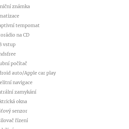
niční známka
matizace
aptivní tempomat
orádio na CD
B vstup
ndsfree
ubní počítač
roid auto/Apple car play
elitní navigace
trální zamykání
ktrická okna
ťový senzor
ilovač řízení