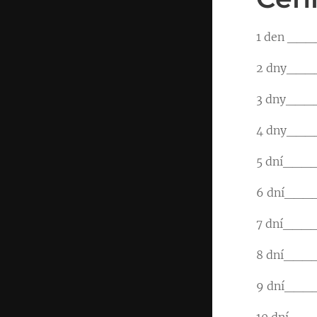
1 den __
2 dny__
3 dny___
4 dny___
5 dní___
6 dní___
7 dní___
8 dní___
9 dní___