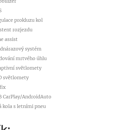
bilizér
S
ulace prokluzu kol
stent rozjezdu
e assist
ednárazový systém
dování mrtvého úhlu
ptivní světlomety
D světlomety
fix
B CarPlay/AndroidAuto
á kola s letními pneu
k: