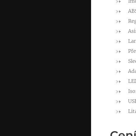
Imo
AB
Reg
Asi
Lan
Př
Sle
Ada
LE
Iso
US
Lit
Cení